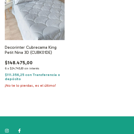
Decorinter Cubrecama King
Petit Nina 3D (CUBK01DE)
$148.475,00
6
x
$24.745,83
sin interés
$111.356,25
con
Transferencia o
depósito
¡No te lo pierdas, es el último!