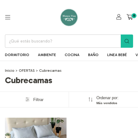
0
DORMITORIO
AMBIENTE
COCINA
BAÑO
LINEA BEBÉ
V
Inicio
>
OFERTAS
>
Cubrecamas
Cubrecamas
Ordenar por:
Filtrar
Más vendidos