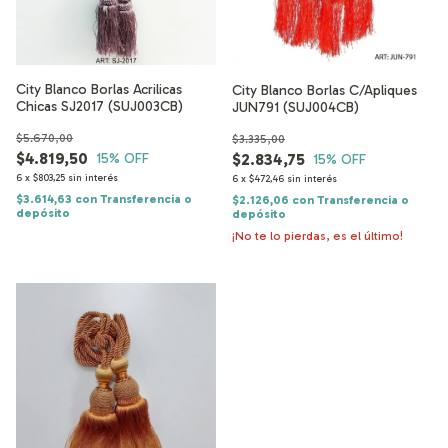
City Blanco Borlas Acrilicas
City Blanco Borlas C/Apliques
Chicas SJ2017 (SUJ003CB)
JUN791 (SUJ004CB)
$5.670,00
$3.335,00
$4.819,50
15
% OFF
$2.834,75
15
% OFF
6
x
$803,25
sin interés
6
x
$472,46
sin interés
$3.614,63
con
Transferencia o
$2.126,06
con
Transferencia o
depósito
depósito
¡No te lo pierdas, es el último!