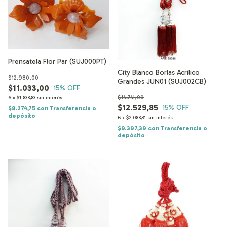
Prensatela Flor Par (SUJ000PT)
City Blanco Borlas Acrilico
$12.980,00
Grandes JUN01 (SUJ002CB)
$11.033,00
15
% OFF
$14.741,00
6
x
$1.838,83
sin interés
$12.529,85
15
% OFF
$8.274,75
con
Transferencia o
depósito
6
x
$2.088,31
sin interés
$9.397,39
con
Transferencia o
depósito