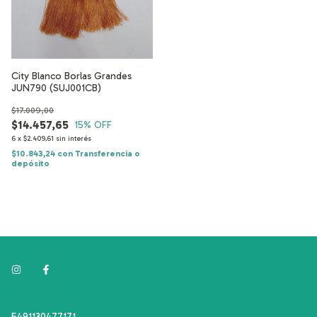
City Blanco Borlas Grandes
JUN790 (SUJ001CB)
$17.009,00
$14.457,65
15
% OFF
6
x
$2.409,61
sin interés
$10.843,24
con
Transferencia o
depósito
5491130477171