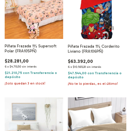
Pïñata Frazada 1½ Supersoft
Piñata Frazada 1½ Corderito
Polar (FRA105PÑ)
Liviano (FRA106PÑ)
$28.281,00
$63.392,00
6
x
$4.713,50
sin interés
6
x
$10.565,33
sin interés
$21.210,75
con
Transferencia o
$47.544,00
con
Transferencia o
depósito
depósito
¡Solo quedan
3
en stock!
¡No te lo pierdas, es el último!