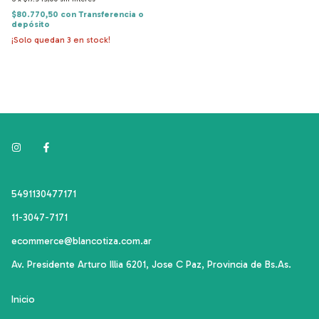
$80.770,50
con
Transferencia o
depósito
¡Solo quedan
3
en stock!
5491130477171
11-3047-7171
ecommerce@blancotiza.com.ar
Av. Presidente Arturo Illia 6201, Jose C Paz, Provincia de Bs.As.
Inicio