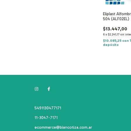
Eliplast Alfomb
504 (ALF02EL)
$13.447,00
6
x
$2.241,17
sin inte
$10.085,25
con
depósito
5491130477171
11-3047-7171
ecommerce@blancotiza.com.ar