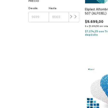
PRECIO
Desde
Hasta
Eliplast Alfomb
507 (ALF03EL)
$9.699,00
6
x
$1.616,50
sin int
$7.274,25
con
Tr
depósito