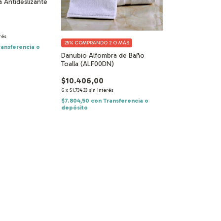
a Antideslizante
rés
25%
COMPRANDO 2 O MÁS
ransferencia o
Danubio Alfombra de Baño
Toalla (ALF00DN)
$10.406,00
6
x
$1.734,33
sin interés
$7.804,50
con
Transferencia o
depósito