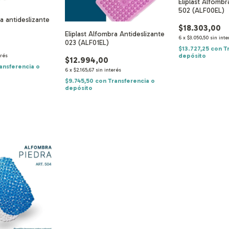
Eliplast Alfombr
502 (ALF00EL)
ra antideslizante
$18.303,00
Eliplast Alfombra Antideslizante
6
x
$3.050,50
sin inte
023 (ALF01EL)
$13.727,25
con
T
depósito
erés
$12.994,00
ansferencia o
6
x
$2.165,67
sin interés
$9.745,50
con
Transferencia o
depósito