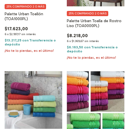
25%
COMPRANDO 2 O MÁS
Palette Urban Toallón
25%
COMPRANDO 2 O MÁS
(TOA1000PL)
Palette Urban Toalla de Rostro
Liso (TOA0000PL)
$17.623,00
6
x
$2.937,17
sin interés
$8.218,00
$13.217,25
con
Transferencia o
6
x
$1.369,67
sin interés
depósito
$6.163,50
con
Transferencia o
¡No te lo pierdas, es el último!
depósito
¡No te lo pierdas, es el último!