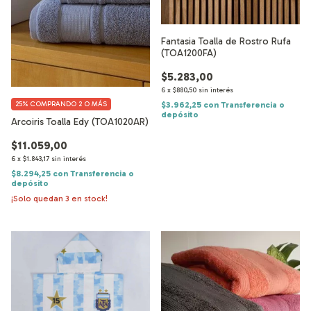
Fantasia Toalla de Rostro Rufa
(TOA1200FA)
$5.283,00
6
x
$880,50
sin interés
$3.962,25
con
Transferencia o
25%
COMPRANDO 2 O MÁS
depósito
Arcoiris Toalla Edy (TOA1020AR)
$11.059,00
6
x
$1.843,17
sin interés
$8.294,25
con
Transferencia o
depósito
¡Solo quedan
3
en stock!