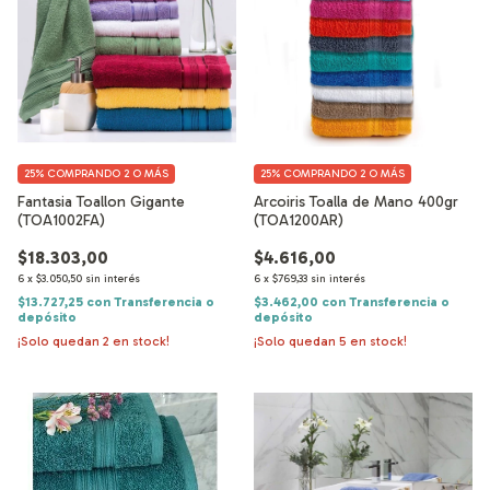
25%
COMPRANDO 2 O MÁS
25%
COMPRANDO 2 O MÁS
Fantasia Toallon Gigante
Arcoiris Toalla de Mano 400gr
(TOA1002FA)
(TOA1200AR)
$18.303,00
$4.616,00
6
x
$3.050,50
sin interés
6
x
$769,33
sin interés
$13.727,25
con
Transferencia o
$3.462,00
con
Transferencia o
depósito
depósito
¡Solo quedan
2
en stock!
¡Solo quedan
5
en stock!