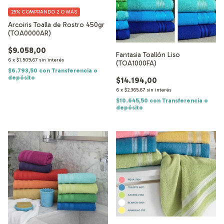
25%
COMPRANDO 2 O MÁS
Arcoiris Toalla de Rostro 450gr
(TOA0000AR)
$9.058,00
Fantasia Toallón Liso
6
x
$1.509,67
sin interés
(TOA1000FA)
$6.793,50
con
Transferencia o
depósito
$14.194,00
6
x
$2.365,67
sin interés
$10.645,50
con
Transferencia o
depósito