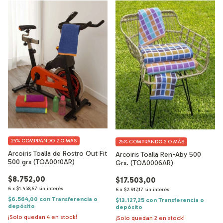
25%
COMPRANDO 2 O MÁS
25%
COMPRANDO 2 O MÁS
Arcoiris Toalla de Rostro Out Fit
Arcoiris Toalla Ren-Aby 500
500 grs (TOA0010AR)
Grs. (TOA0006AR)
$8.752,00
$17.503,00
6
x
$1.458,67
sin interés
6
x
$2.917,17
sin interés
$6.564,00
con
Transferencia o
$13.127,25
con
Transferencia o
depósito
depósito
¡Solo quedan
4
en stock!
¡Solo quedan
2
en stock!