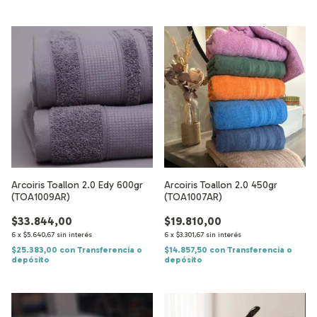
Arcoiris Toallon 2.0 Edy 600gr
Arcoiris Toallon 2.0 450gr
(TOA1009AR)
(TOA1007AR)
$33.844,00
$19.810,00
6
x
$5.640,67
sin interés
6
x
$3.301,67
sin interés
$25.383,00
con
Transferencia o
$14.857,50
con
Transferencia o
depósito
depósito