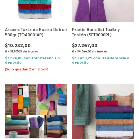
Arcoiris Toalla de Rostro Detroit
Palette Boris Set Toalla y
500gr (TOA0001AR)
Toallón (SET0000PL)
$10.232,00
$27.267,00
6
x
$1.705,33
sin interés
6
x
$4.544,50
sin interés
$7.674,00
con
Transferencia o
$20.450,25
con
Transferencia o
depósito
depósito
¡Solo quedan
2
en stock!