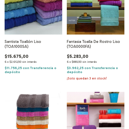
Santista Toallón Liso
Fantasia Toalla De Rostro Liso
(TOA1000SA)
(TOA0000FA)
$15.675,00
$5.283,00
6
x
$2.612,50
sin interés
6
x
$880,50
sin interés
$11.756,25
con
Transferencia o
$3.962,25
con
Transferencia o
depósito
depósito
¡Solo quedan
3
en stock!