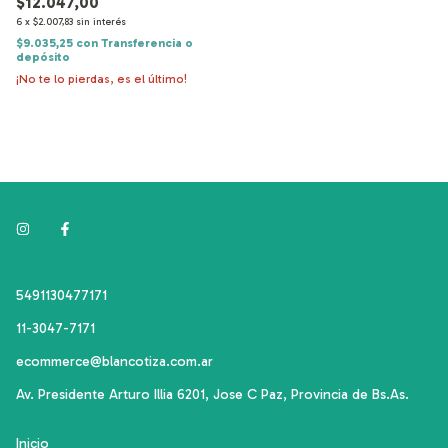
$12.047,00
6
x
$2.007,83
sin interés
$9.035,25
con
Transferencia o
depósito
¡No te lo pierdas, es el último!
5491130477171
11-3047-7171
ecommerce@blancotiza.com.ar
Av. Presidente Arturo Illia 6201, Jose C Paz, Provincia de Bs.As.
Inicio