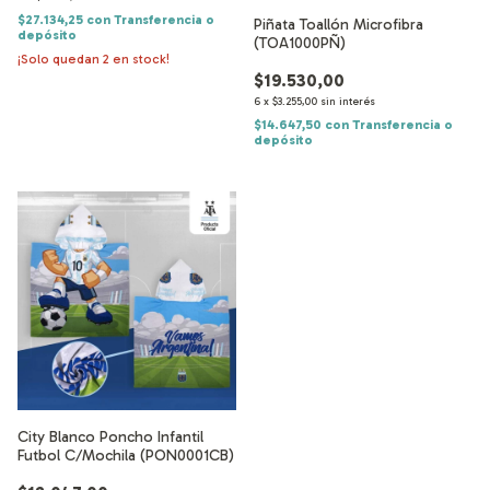
$27.134,25
con
Transferencia o
Piñata Toallón Microfibra
depósito
(TOA1000PÑ)
¡Solo quedan
2
en stock!
$19.530,00
6
x
$3.255,00
sin interés
$14.647,50
con
Transferencia o
depósito
City Blanco Poncho Infantil
Futbol C/Mochila (PON0001CB)