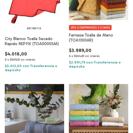
25%
COMPRANDO 2 O MÁS
Fantasia Toalla de Mano
City Blanco Toalla Secado
(TOA1300AR)
Rapido REP11X (TOA0000SM)
$3.989,00
$4.016,00
6
x
$664,83
sin interés
6
x
$669,33
sin interés
$2.991,75
con
Transferencia o
$3.012,00
con
Transferencia o
depósito
depósito