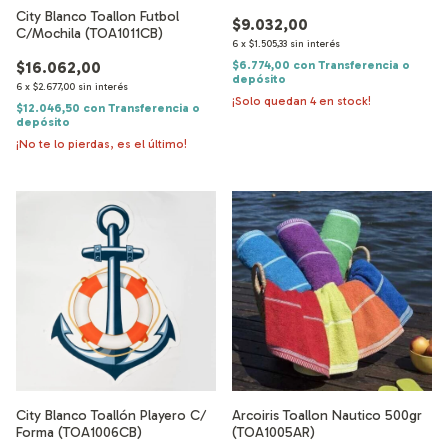
City Blanco Toallon Futbol
$9.032,00
C/Mochila (TOA1011CB)
6
x
$1.505,33
sin interés
$6.774,00
con
Transferencia o
$16.062,00
depósito
6
x
$2.677,00
sin interés
¡Solo quedan
4
en stock!
$12.046,50
con
Transferencia o
depósito
¡No te lo pierdas, es el último!
City Blanco Toallón Playero C/
Arcoiris Toallon Nautico 500gr
Forma (TOA1006CB)
(TOA1005AR)