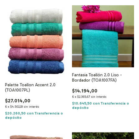
Fantasia Toallón 2.0 Liso -
Bordador (TOA1007FA)
Palette Toallon Accent 2.0
(TOA1007PL)
$14.194,00
6
x
$2.365,67
sin interés
$27.014,00
$10.645,50
con
Transferencia o
6
x
$4.502,33
sin interés
depósito
$20.260,50
con
Transferencia o
depósito