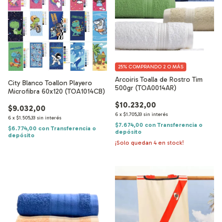
25%
COMPRANDO 2 O MÁS
Arcoiris Toalla de Rostro Tim
City Blanco Toallon Playero
500gr (TOA0014AR)
Microfibra 60x120 (TOA1014CB)
$10.232,00
$9.032,00
6
x
$1.705,33
sin interés
6
x
$1.505,33
sin interés
$7.674,00
con
Transferencia o
$6.774,00
con
Transferencia o
depósito
depósito
¡Solo quedan
4
en stock!