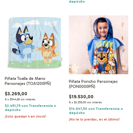
depósito
Piñata Toalla de Mano
Piñata Poncho Personajes
Personajes (TOA1200PÑ)
(PON0000PÑ)
$3.269,00
$19.530,00
6
x
$544,83
sin interés
6
x
$3.255,00
sin interés
$2.451,75
con
Transferencia o
$14.647,50
con
Transferencia o
depósito
depósito
¡Solo quedan
4
en stock!
¡No te lo pierdas, es el último!