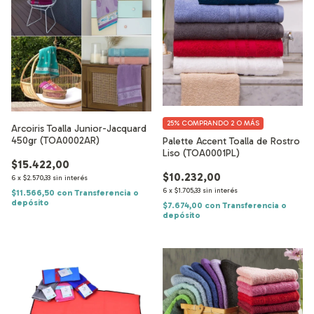
25%
COMPRANDO 2 O MÁS
Arcoiris Toalla Junior-Jacquard
450gr (TOA0002AR)
Palette Accent Toalla de Rostro
Liso (TOA0001PL)
$15.422,00
$10.232,00
6
x
$2.570,33
sin interés
6
x
$1.705,33
sin interés
$11.566,50
con
Transferencia o
depósito
$7.674,00
con
Transferencia o
depósito