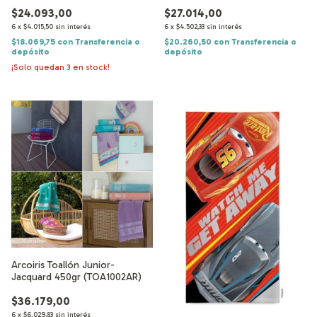
$24.093,00
$27.014,00
6
x
$4.015,50
sin interés
6
x
$4.502,33
sin interés
$18.069,75
con
Transferencia o
$20.260,50
con
Transferencia o
depósito
depósito
¡Solo quedan
3
en stock!
Arcoiris Toallón Junior-
Jacquard 450gr (TOA1002AR)
$36.179,00
6
x
$6.029,83
sin interés