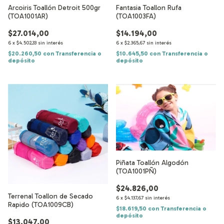
Arcoiris Toallón Detroit 500gr
Fantasia Toallon Rufa
(TOA1001AR)
(TOA1003FA)
$27.014,00
$14.194,00
6
x
$4.502,33
sin interés
6
x
$2.365,67
sin interés
$20.260,50
con
Transferencia o
$10.645,50
con
Transferencia o
depósito
depósito
Piñata Toallón Algodón
(TOA1001PÑ)
$24.826,00
Terrenal Toallon de Secado
6
x
$4.137,67
sin interés
Rapido (TOA1009CB)
$18.619,50
con
Transferencia o
depósito
$13.047,00