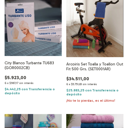
City Blanco Turbante TU683
Arcoiris Set Toalla y Toallon Out
(GOR0002CB)
Fit 500 Grs. (SET0001AR)
$5.923,00
$34.511,00
6
x
$987,17
sin interés
6
x
$5.751,83
sin interés
$4.442,25
con
Transferencia o
$25.883,25
con
Transferencia o
depósito
depósito
¡No te lo pierdas, es el último!