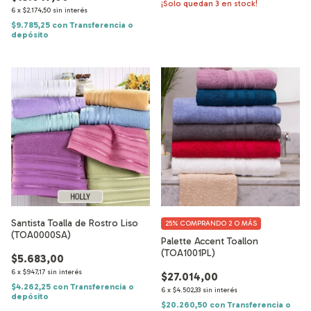
¡Solo quedan
3
en stock!
6
x
$2.174,50
sin interés
$9.785,25
con
Transferencia o
depósito
Santista Toalla de Rostro Liso
25%
COMPRANDO 2 O MÁS
(TOA0000SA)
Palette Accent Toallon
(TOA1001PL)
$5.683,00
6
x
$947,17
sin interés
$27.014,00
$4.262,25
con
Transferencia o
6
x
$4.502,33
sin interés
depósito
$20.260,50
con
Transferencia o