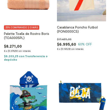
Casablanca Poncho Futbol
25%
COMPRANDO 2 O MÁS
(PON0000CS)
Palette Toalla de Rostro Boris
(TOA0005PL)
$17.489,00
$6.995,60
60
% OFF
$8.271,00
6
x
$1.165,93
sin interés
6
x
$1.378,50
sin interés
$6.203,25
con
Transferencia o
depósito