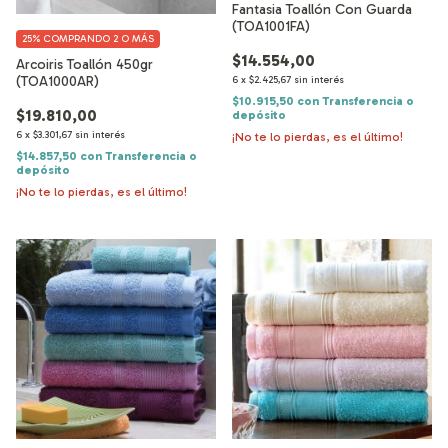
Fantasia Toallón Con Guarda
(TOA1001FA)
25%
COMPRANDO 2 O MÁS
$14.554,00
Arcoiris Toallón 450gr
(TOA1000AR)
6
x
$2.425,67
sin interés
$10.915,50
con
Transferencia o
$19.810,00
depósito
6
x
$3.301,67
sin interés
¡No te lo pierdas, es el último!
$14.857,50
con
Transferencia o
depósito
¡No te lo pierdas, es el último!