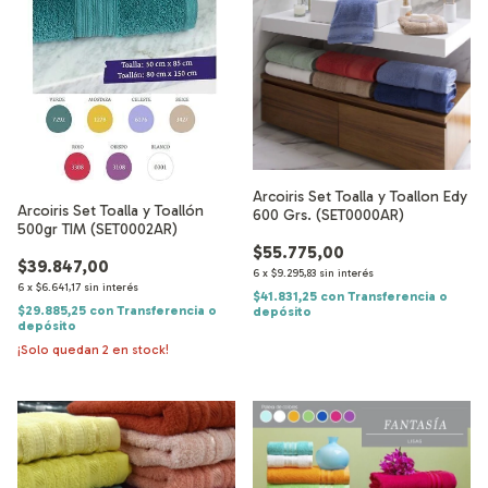
Arcoiris Set Toalla y Toallon Edy
Arcoiris Set Toalla y Toallón
600 Grs. (SET0000AR)
500gr TIM (SET0002AR)
$55.775,00
$39.847,00
6
x
$9.295,83
sin interés
6
x
$6.641,17
sin interés
$41.831,25
con
Transferencia o
$29.885,25
con
Transferencia o
depósito
depósito
¡Solo quedan
2
en stock!