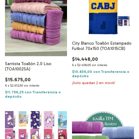
City Blanco Toallón Estampado
Futbol 70x150 (TOA1015CB)
$14.448,00
Santista Toallón 2.0 Liso
6
x
$2.408,00
sin interés
(TOA1002SA)
$10.836,00
con
Transferencia o
depósito
$15.675,00
¡Solo quedan
2
en stock!
6
x
$2.612,50
sin interés
$11.756,25
con
Transferencia o
depósito