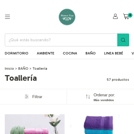
0
DORMITORIO
AMBIENTE
COCINA
BAÑO
LINEA BEBÉ
V
Inicio
>
BAÑO
>
Toallería
Toallería
57 productos
Ordenar por:
Filtrar
Más vendidos