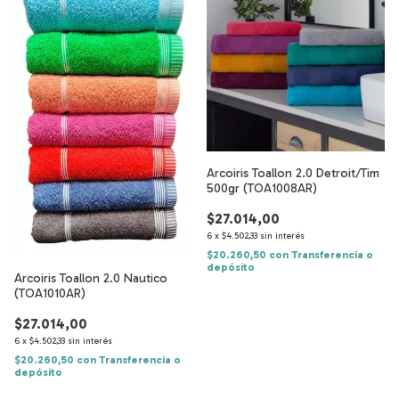
Arcoiris Toallon 2.0 Detroit/Tim
500gr (TOA1008AR)
$27.014,00
6
x
$4.502,33
sin interés
$20.260,50
con
Transferencia o
depósito
Arcoiris Toallon 2.0 Nautico
(TOA1010AR)
$27.014,00
6
x
$4.502,33
sin interés
$20.260,50
con
Transferencia o
depósito