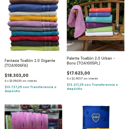
Palette Toallón 2.0 Urban -
Fantasia Toallón 2.0 Gigante
Boris (TOA1005PL)
(TOA1006FA)
$17.623,00
$18.303,00
6
x
$2.937,17
sin interés
6
x
$3.050,50
sin interés
$13.217,25
con
Transferencia o
$13.727,25
con
Transferencia o
depósito
depósito