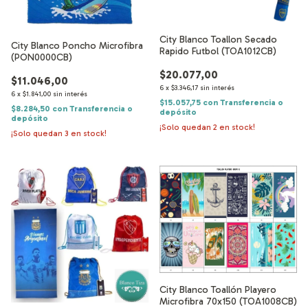
City Blanco Toallon Secado
City Blanco Poncho Microfibra
Rapido Futbol (TOA1012CB)
(PON0000CB)
$20.077,00
$11.046,00
6
x
$3.346,17
sin interés
6
x
$1.841,00
sin interés
$15.057,75
con
Transferencia o
$8.284,50
con
Transferencia o
depósito
depósito
¡Solo quedan
2
en stock!
¡Solo quedan
3
en stock!
City Blanco Toallón Playero
Microfibra 70x150 (TOA1008CB)