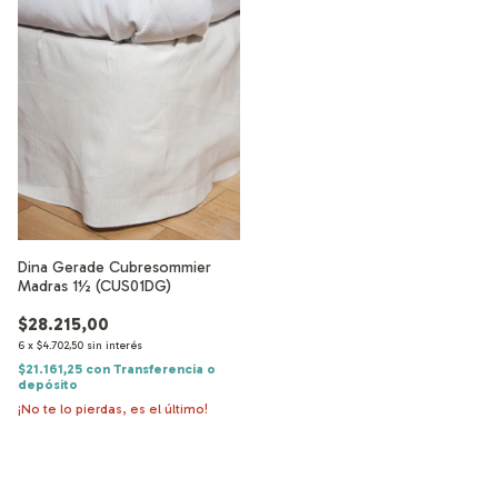
Dina Gerade Cubresommier
Madras 1½ (CUS01DG)
$28.215,00
6
x
$4.702,50
sin interés
$21.161,25
con
Transferencia o
depósito
¡No te lo pierdas, es el último!