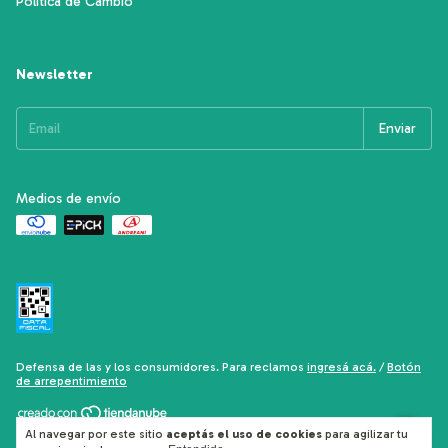
Política de Cambio
Newsletter
Medios de envío
Defensa de las y los consumidores. Para reclamos
ingresá acá.
/
Botón
de arrepentimiento
Al navegar por este sitio
aceptás el uso de cookies
para agilizar tu
Copyright Blanco Tiza - 2026. Todos los derechos reservados.