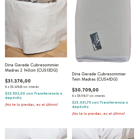
Dina Gerade Cubresommier
Madras 2 140cm (CUS13DG)
Dina Gerade Cubresommier
Twin Madras (CUS41DG)
$31.376,00
6
x
$5.229,33
sin interés
$30.709,00
$23.532,00
con
Transferencia o
6
x
$5.118,17
sin interés
depósito
$23.031,75
con
Transferencia o
¡No te lo pierdas, es el último!
depósito
¡No te lo pierdas, es el último!