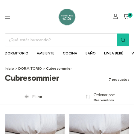
0
DORMITORIO
AMBIENTE
COCINA
BAÑO
LINEA BEBÉ
V
Inicio
>
DORMITORIO
>
Cubresommier
Cubresommier
7 productos
Ordenar por:
Filtrar
Más vendidos