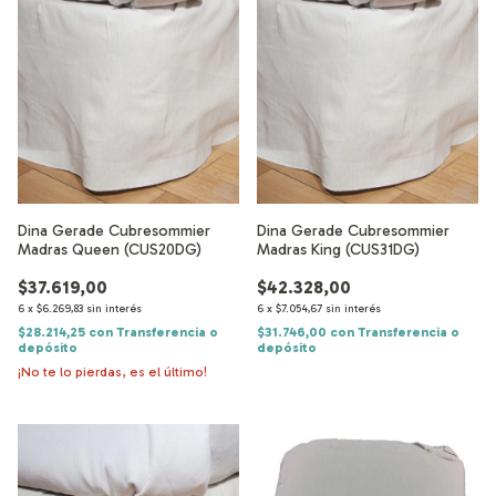
Dina Gerade Cubresommier
Dina Gerade Cubresommier
Madras Queen (CUS20DG)
Madras King (CUS31DG)
$37.619,00
$42.328,00
6
x
$6.269,83
sin interés
6
x
$7.054,67
sin interés
$28.214,25
con
Transferencia o
$31.746,00
con
Transferencia o
depósito
depósito
¡No te lo pierdas, es el último!