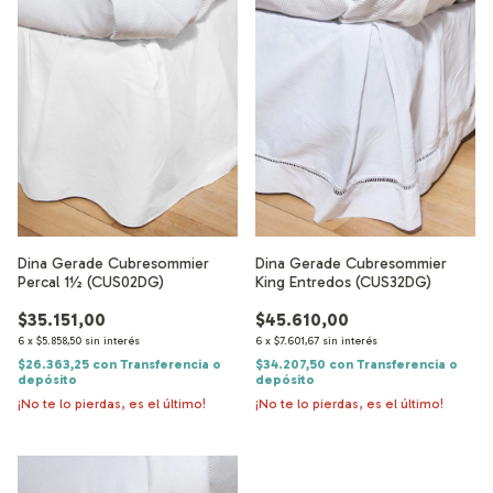
Dina Gerade Cubresommier
Dina Gerade Cubresommier
Percal 1½ (CUS02DG)
King Entredos (CUS32DG)
$35.151,00
$45.610,00
6
x
$5.858,50
sin interés
6
x
$7.601,67
sin interés
$26.363,25
con
Transferencia o
$34.207,50
con
Transferencia o
depósito
depósito
¡No te lo pierdas, es el último!
¡No te lo pierdas, es el último!