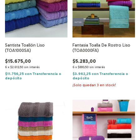
Santista Toallón Liso
Fantasia Toalla De Rostro Liso
(TOA1000SA)
(TOA0000FA)
$15.675,00
$5.283,00
6
x
$2.612,50
sin interés
6
x
$880,50
sin interés
$11.756,25
con
Transferencia o
$3.962,25
con
Transferencia o
depósito
depósito
¡Solo quedan
3
en stock!