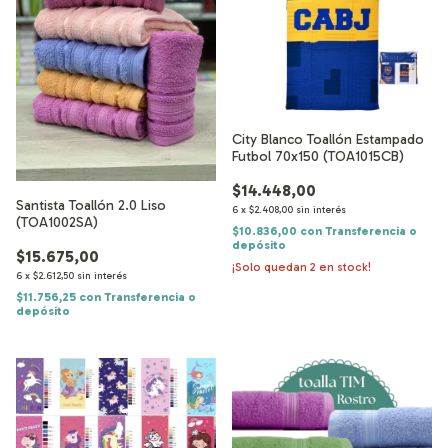
City Blanco Toallón Estampado
Futbol 70x150 (TOA1015CB)
$14.448,00
Santista Toallón 2.0 Liso
6
x
$2.408,00
sin interés
(TOA1002SA)
$10.836,00
con
Transferencia o
depósito
$15.675,00
¡Solo quedan
2
en stock!
6
x
$2.612,50
sin interés
$11.756,25
con
Transferencia o
depósito