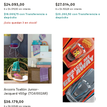
$24.093,00
$27.014,00
6
x
$4.015,50
sin interés
6
x
$4.502,33
sin interés
$18.069,75
con
Transferencia o
$20.260,50
con
Transferencia o
depósito
depósito
¡Solo quedan
3
en stock!
Arcoiris Toallón Junior-
Jacquard 450gr (TOA1002AR)
$36.179,00
6
x
$6.029,83
sin interés