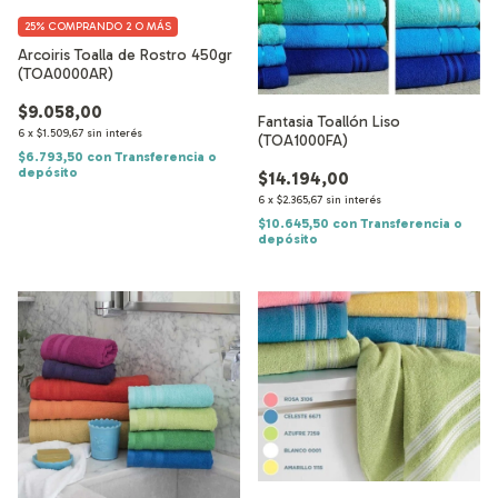
25%
COMPRANDO 2 O MÁS
Arcoiris Toalla de Rostro 450gr
(TOA0000AR)
$9.058,00
Fantasia Toallón Liso
6
x
$1.509,67
sin interés
(TOA1000FA)
$6.793,50
con
Transferencia o
depósito
$14.194,00
6
x
$2.365,67
sin interés
$10.645,50
con
Transferencia o
depósito