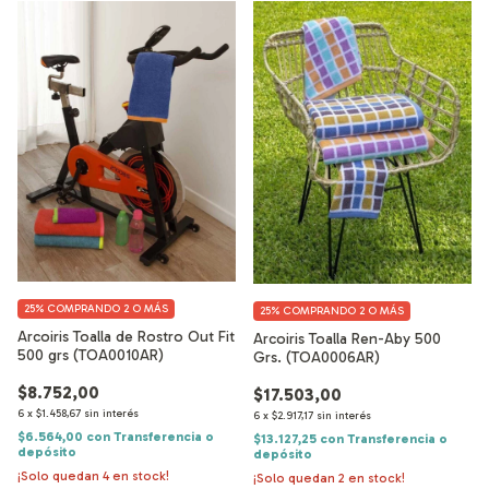
25%
COMPRANDO 2 O MÁS
25%
COMPRANDO 2 O MÁS
Arcoiris Toalla de Rostro Out Fit
Arcoiris Toalla Ren-Aby 500
500 grs (TOA0010AR)
Grs. (TOA0006AR)
$8.752,00
$17.503,00
6
x
$1.458,67
sin interés
6
x
$2.917,17
sin interés
$6.564,00
con
Transferencia o
$13.127,25
con
Transferencia o
depósito
depósito
¡Solo quedan
4
en stock!
¡Solo quedan
2
en stock!