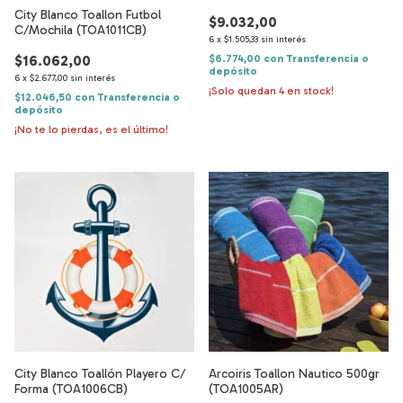
City Blanco Toallon Futbol
$9.032,00
C/Mochila (TOA1011CB)
6
x
$1.505,33
sin interés
$6.774,00
con
Transferencia o
$16.062,00
depósito
6
x
$2.677,00
sin interés
¡Solo quedan
4
en stock!
$12.046,50
con
Transferencia o
depósito
¡No te lo pierdas, es el último!
City Blanco Toallón Playero C/
Arcoiris Toallon Nautico 500gr
Forma (TOA1006CB)
(TOA1005AR)