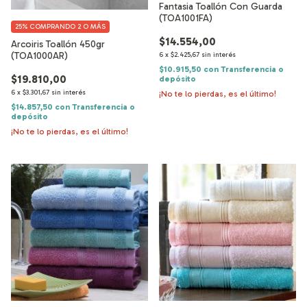
Fantasia Toallón Con Guarda
(TOA1001FA)
25%
COMPRANDO 2 O MÁS
$14.554,00
Arcoiris Toallón 450gr
(TOA1000AR)
6
x
$2.425,67
sin interés
$10.915,50
con
Transferencia o
$19.810,00
depósito
6
x
$3.301,67
sin interés
¡No te lo pierdas, es el último!
$14.857,50
con
Transferencia o
depósito
¡No te lo pierdas, es el último!