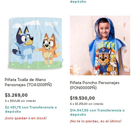
depósito
Piñata Toalla de Mano
Piñata Poncho Personajes
Personajes (TOA1200PÑ)
(PON0000PÑ)
$3.269,00
$19.530,00
6
x
$544,83
sin interés
6
x
$3.255,00
sin interés
$2.451,75
con
Transferencia o
$14.647,50
con
Transferencia o
depósito
depósito
¡Solo quedan
4
en stock!
¡No te lo pierdas, es el último!