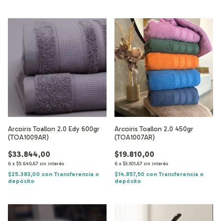
Arcoiris Toallon 2.0 Edy 600gr
Arcoiris Toallon 2.0 450gr
(TOA1009AR)
(TOA1007AR)
$33.844,00
$19.810,00
6
x
$5.640,67
sin interés
6
x
$3.301,67
sin interés
$25.383,00
con
Transferencia o
$14.857,50
con
Transferencia o
depósito
depósito