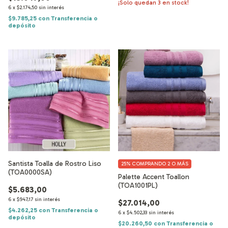
¡Solo quedan
3
en stock!
6
x
$2.174,50
sin interés
$9.785,25
con
Transferencia o
depósito
Santista Toalla de Rostro Liso
25%
COMPRANDO 2 O MÁS
(TOA0000SA)
Palette Accent Toallon
(TOA1001PL)
$5.683,00
6
x
$947,17
sin interés
$27.014,00
$4.262,25
con
Transferencia o
6
x
$4.502,33
sin interés
depósito
$20.260,50
con
Transferencia o