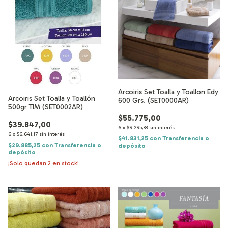
Arcoiris Set Toalla y Toallon Edy
Arcoiris Set Toalla y Toallón
600 Grs. (SET0000AR)
500gr TIM (SET0002AR)
$55.775,00
$39.847,00
6
x
$9.295,83
sin interés
6
x
$6.641,17
sin interés
$41.831,25
con
Transferencia o
$29.885,25
con
Transferencia o
depósito
depósito
¡Solo quedan
2
en stock!