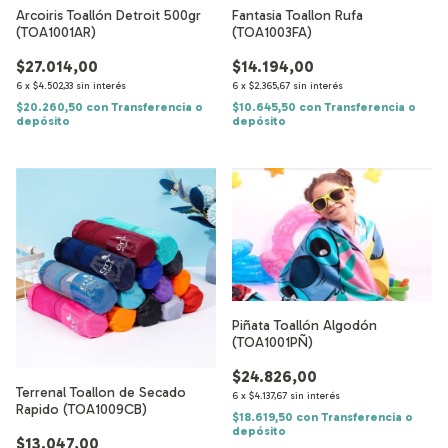
Arcoiris Toallón Detroit 500gr
Fantasia Toallon Rufa
(TOA1001AR)
(TOA1003FA)
$27.014,00
$14.194,00
6
x
$4.502,33
sin interés
6
x
$2.365,67
sin interés
$20.260,50
con
Transferencia o
$10.645,50
con
Transferencia o
depósito
depósito
Piñata Toallón Algodón
(TOA1001PÑ)
$24.826,00
Terrenal Toallon de Secado
6
x
$4.137,67
sin interés
Rapido (TOA1009CB)
$18.619,50
con
Transferencia o
depósito
$13.047,00