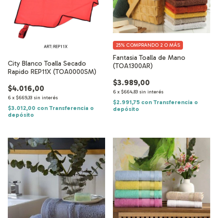
25%
COMPRANDO 2 O MÁS
Fantasia Toalla de Mano
City Blanco Toalla Secado
(TOA1300AR)
Rapido REP11X (TOA0000SM)
$3.989,00
$4.016,00
6
x
$664,83
sin interés
6
x
$669,33
sin interés
$2.991,75
con
Transferencia o
$3.012,00
con
Transferencia o
depósito
depósito