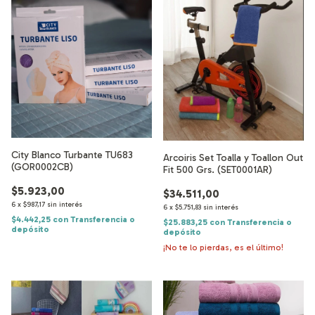
City Blanco Turbante TU683
Arcoiris Set Toalla y Toallon Out
(GOR0002CB)
Fit 500 Grs. (SET0001AR)
$5.923,00
$34.511,00
6
x
$987,17
sin interés
6
x
$5.751,83
sin interés
$4.442,25
con
Transferencia o
$25.883,25
con
Transferencia o
depósito
depósito
¡No te lo pierdas, es el último!