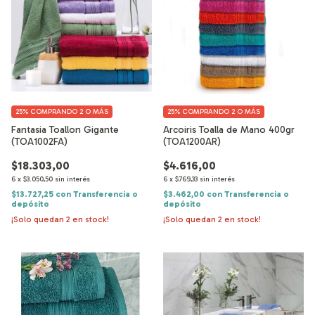
25%
COMPRANDO 2 O MÁS
25%
COMPRANDO 2 O MÁS
Fantasia Toallon Gigante
Arcoiris Toalla de Mano 400gr
(TOA1002FA)
(TOA1200AR)
$18.303,00
$4.616,00
6
x
$3.050,50
sin interés
6
x
$769,33
sin interés
$13.727,25
con
Transferencia o
$3.462,00
con
Transferencia o
depósito
depósito
¡Solo quedan
2
en stock!
¡Solo quedan
2
en stock!