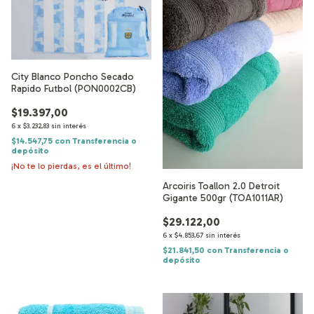
City Blanco Poncho Secado
Rapido Futbol (PON0002CB)
$19.397,00
6
x
$3.232,83
sin interés
$14.547,75
con
Transferencia o
depósito
¡No te lo pierdas, es el último!
Arcoiris Toallon 2.0 Detroit
Gigante 500gr (TOA1011AR)
$29.122,00
6
x
$4.853,67
sin interés
$21.841,50
con
Transferencia o
depósito