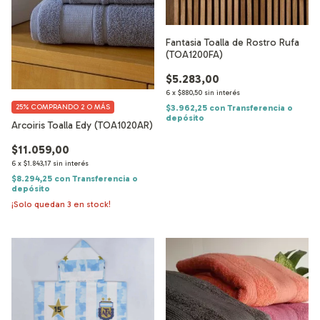
Fantasia Toalla de Rostro Rufa
(TOA1200FA)
$5.283,00
6
x
$880,50
sin interés
$3.962,25
con
Transferencia o
25%
COMPRANDO 2 O MÁS
depósito
Arcoiris Toalla Edy (TOA1020AR)
$11.059,00
6
x
$1.843,17
sin interés
$8.294,25
con
Transferencia o
depósito
¡Solo quedan
3
en stock!