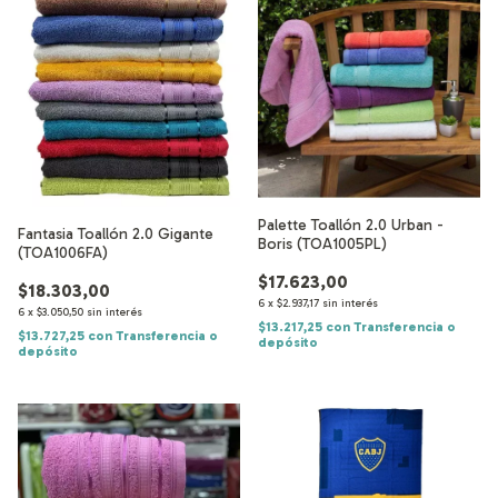
Palette Toallón 2.0 Urban -
Fantasia Toallón 2.0 Gigante
Boris (TOA1005PL)
(TOA1006FA)
$17.623,00
$18.303,00
6
x
$2.937,17
sin interés
6
x
$3.050,50
sin interés
$13.217,25
con
Transferencia o
$13.727,25
con
Transferencia o
depósito
depósito