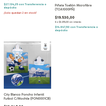
$27.134,25
con
Transferencia o
Piñata Toallón Microfibra
depósito
(TOA1000PÑ)
¡Solo quedan
2
en stock!
$19.530,00
6
x
$3.255,00
sin interés
$14.647,50
con
Transferencia o
depósito
City Blanco Poncho Infantil
Futbol C/Mochila (PON0001CB)