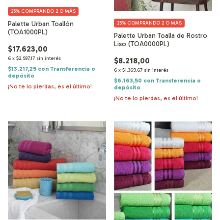
25%
COMPRANDO 2 O MÁS
Palette Urban Toallón
25%
COMPRANDO 2 O MÁS
(TOA1000PL)
Palette Urban Toalla de Rostro
Liso (TOA0000PL)
$17.623,00
6
x
$2.937,17
sin interés
$8.218,00
$13.217,25
con
Transferencia o
6
x
$1.369,67
sin interés
depósito
$6.163,50
con
Transferencia o
¡No te lo pierdas, es el último!
depósito
¡No te lo pierdas, es el último!