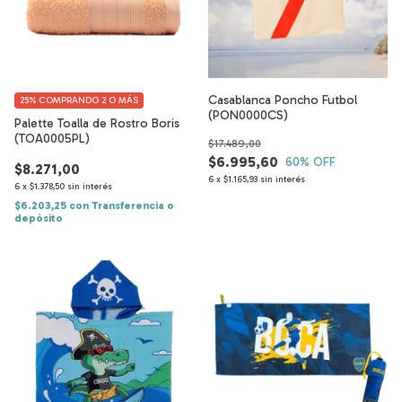
Casablanca Poncho Futbol
25%
COMPRANDO 2 O MÁS
(PON0000CS)
Palette Toalla de Rostro Boris
(TOA0005PL)
$17.489,00
$6.995,60
60
% OFF
$8.271,00
6
x
$1.165,93
sin interés
6
x
$1.378,50
sin interés
$6.203,25
con
Transferencia o
depósito