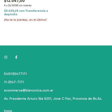
$12.047,00
6
x
$2.007,83
sin interés
$9.035,25
con
Transferencia o
depósito
¡No te lo pierdas, es el último!
5491130477171
11-3047-7171
ecommerce@blancotiza.com.ar
Av. Presidente Arturo Illia 6201, Jose C Paz, Provincia de Bs.As.
Inicio