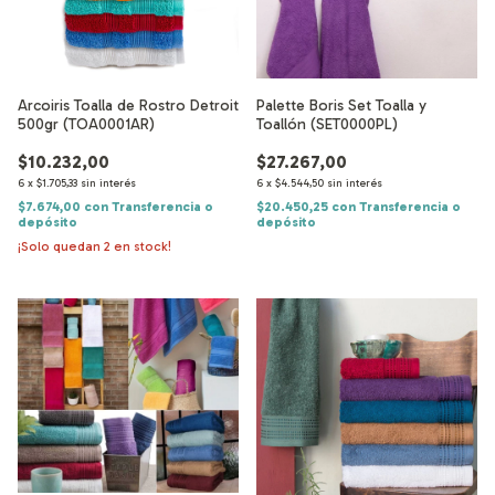
Arcoiris Toalla de Rostro Detroit
Palette Boris Set Toalla y
500gr (TOA0001AR)
Toallón (SET0000PL)
$10.232,00
$27.267,00
6
x
$1.705,33
sin interés
6
x
$4.544,50
sin interés
$7.674,00
con
Transferencia o
$20.450,25
con
Transferencia o
depósito
depósito
¡Solo quedan
2
en stock!