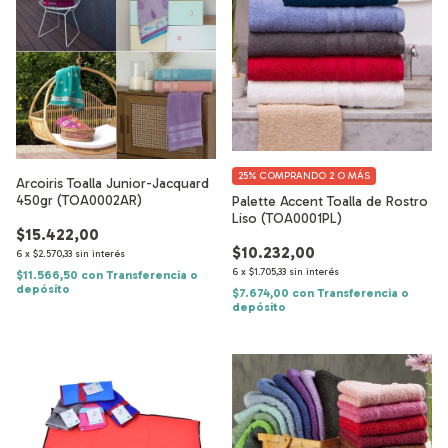
25%
COMPRANDO 2 O MÁS
Arcoiris Toalla Junior-Jacquard
450gr (TOA0002AR)
Palette Accent Toalla de Rostro
Liso (TOA0001PL)
$15.422,00
$10.232,00
6
x
$2.570,33
sin interés
6
x
$1.705,33
sin interés
$11.566,50
con
Transferencia o
depósito
$7.674,00
con
Transferencia o
depósito