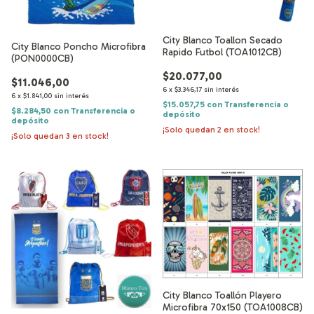
City Blanco Toallon Secado
City Blanco Poncho Microfibra
Rapido Futbol (TOA1012CB)
(PON0000CB)
$20.077,00
$11.046,00
6
x
$3.346,17
sin interés
6
x
$1.841,00
sin interés
$15.057,75
con
Transferencia o
$8.284,50
con
Transferencia o
depósito
depósito
¡Solo quedan
2
en stock!
¡Solo quedan
3
en stock!
City Blanco Toallón Playero
Microfibra 70x150 (TOA1008CB)