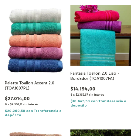
Fantasia Toallón 2.0 Liso -
Bordador (TOA1007FA)
Palette Toallon Accent 2.0
(TOA1007PL)
$14.194,00
6
x
$2.365,67
sin interés
$27.014,00
$10.645,50
con
Transferencia o
6
x
$4.502,33
sin interés
depósito
$20.260,50
con
Transferencia o
depósito