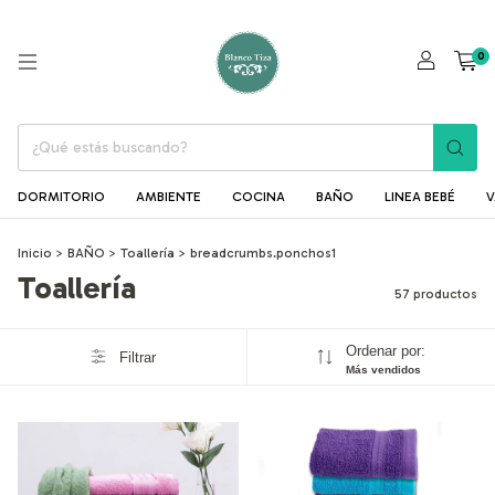
0
DORMITORIO
AMBIENTE
COCINA
BAÑO
LINEA BEBÉ
V
Inicio
>
BAÑO
>
Toallería
>
breadcrumbs.ponchos1
Toallería
57 productos
Ordenar por:
Filtrar
Más vendidos