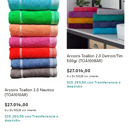
Arcoiris Toallon 2.0 Detroit/Tim
500gr (TOA1008AR)
$27.014,00
6
x
$4.502,33
sin interés
$20.260,50
con
Transferencia o
depósito
Arcoiris Toallon 2.0 Nautico
(TOA1010AR)
$27.014,00
6
x
$4.502,33
sin interés
$20.260,50
con
Transferencia o
depósito