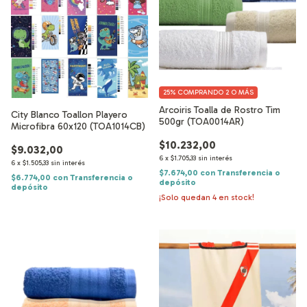
25%
COMPRANDO 2 O MÁS
Arcoiris Toalla de Rostro Tim
City Blanco Toallon Playero
500gr (TOA0014AR)
Microfibra 60x120 (TOA1014CB)
$10.232,00
$9.032,00
6
x
$1.705,33
sin interés
6
x
$1.505,33
sin interés
$7.674,00
con
Transferencia o
$6.774,00
con
Transferencia o
depósito
depósito
¡Solo quedan
4
en stock!